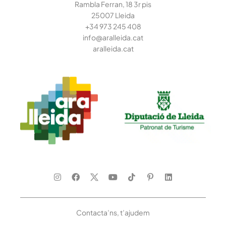
Rambla Ferran, 18 3r pis
25007 Lleida
+34 973 245
408
info@aralleida.cat
aralleida.cat
Contacta’ns, t’ajudem